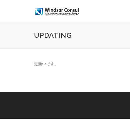
コ
ン
テ
ン
ツ
UPDATING
へ
ス
キ
ッ
プ
更新中です。