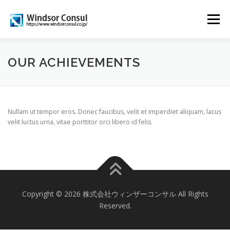
コ
ン
メニュー
テ
ン
ツ
へ
TOP PAGE
企業情報
SOLUTION
SERVICE
OUR ACHIEVEMENTS
ス
キ
ッ
プ
採用情報
お問い合わせ
Nullam ut tempor eros. Donec faucibus, velit et imperdiet aliquam, lacus
velit luctus urna, vitae porttitor orci libero id felis.
Copyright © 2026 株式会社ウィンザーコンサル All Rights
Reserved.