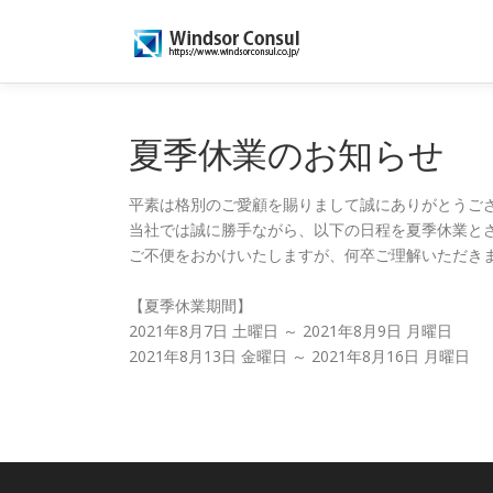
コ
ン
テ
ン
ツ
へ
夏季休業のお知らせ
ス
キ
平素は格別のご愛顧を賜りまして誠にありがとうご
ッ
当社では誠に勝手ながら、以下の日程を夏季休業と
プ
ご不便をおかけいたしますが、何卒ご理解いただき
【夏季休業期間】
2021年8月7日 土曜日 ～ 2021年8月9日 月曜日
2021年8月13日 金曜日 ～ 2021年8月16日 月曜日